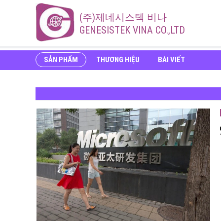
(주)제네시스텍 비나
GENESISTEK VINA CO.,LTD
SẢN PHẨM
THƯƠNG HIỆU
BÀI VIẾT