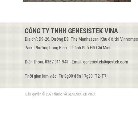
CÔNG TY TNHH GENESISTEK VINA
Địa chỉ: D9-26, Đường D9 ,The Manhattan, Khu đô thị Vinhome
Park, Phường Long Bình , Thành Phố Hồ Chí Minh
Điện thoại: 0367 311 941 - Email: genesistek@gevtek.com
Thời gian làm việc: Từ 8g00 đến 17g30 [T2-T7]
Bản quyền © 2024 thuộc về GENESISTEK VINA