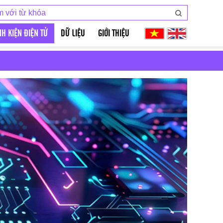
NH KIỆN ĐIỆN TỬ
DỮ LIỆU
GIỚI THIỆU