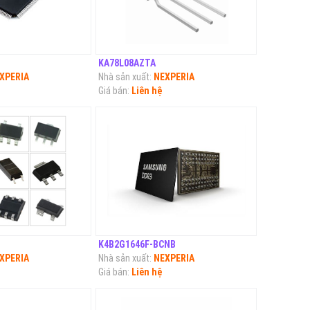
KA78L08AZTA
XPERIA
Nhà sản xuất:
NEXPERIA
Giá bán:
Liên hệ
K4B2G1646F-BCNB
XPERIA
Nhà sản xuất:
NEXPERIA
Giá bán:
Liên hệ