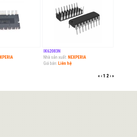
IK62083N
XPERIA
Nhà sản xuất:
NEXPERIA
Giá bán:
Liên hệ
«
‹
1
2
›
»