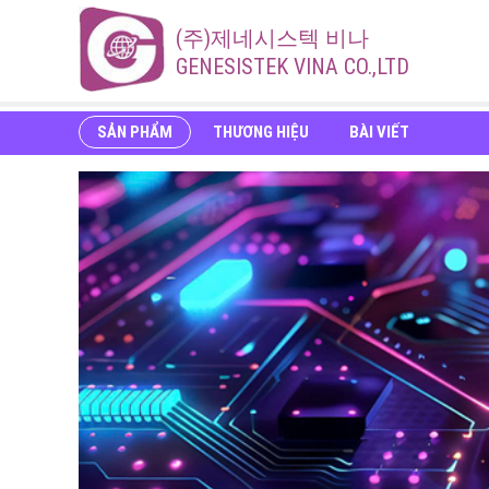
(주)제네시스텍 비나
GENESISTEK VINA CO.,LTD
SẢN PHẨM
THƯƠNG HIỆU
BÀI VIẾT