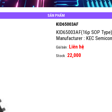
SẢN PHẨM
KID65003AF
KID65003AF(16p SOP Type
Manufacturer : KEC Semico
Liên hệ
Giá bán :
22,000
Stock :