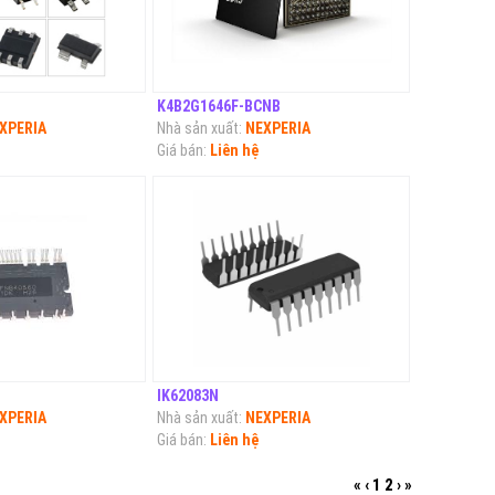
K4B2G1646F-BCNB
XPERIA
Nhà sản xuất:
NEXPERIA
Giá bán:
Liên hệ
IK62083N
XPERIA
Nhà sản xuất:
NEXPERIA
Giá bán:
Liên hệ
«
‹
1
2
›
»