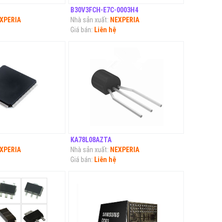
B30V3FCH-E7C-0003H4
XPERIA
Nhà sản xuất:
NEXPERIA
Giá bán:
Liên hệ
KA78L08AZTA
XPERIA
Nhà sản xuất:
NEXPERIA
Giá bán:
Liên hệ