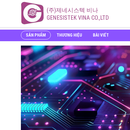
(주)제네시스텍 비나
GENESISTEK VINA CO.,LTD
SẢN PHẨM
THƯƠNG HIỆU
BÀI VIẾT