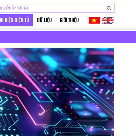
NH KIỆN ĐIỆN TỬ
DỮ LIỆU
GIỚI THIỆU