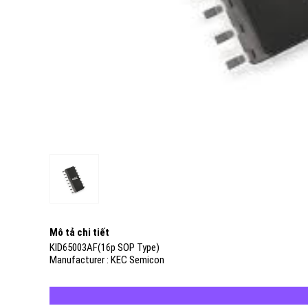
Mô tả chi tiết
KID65003AF(16p SOP Type)
Manufacturer : KEC Semicon