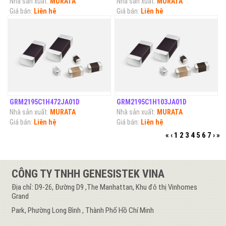
Nhà sản xuất:
MURATA
Nhà sản xuất:
MURATA
Giá bán:
Liên hệ
Giá bán:
Liên hệ
GRM2195C1H472JA01D
GRM2195C1H103JA01D
Nhà sản xuất:
MURATA
Nhà sản xuất:
MURATA
Giá bán:
Liên hệ
Giá bán:
Liên hệ
«
‹
1
2
3
4
5
6
7
›
»
CÔNG TY TNHH GENESISTEK VINA
Địa chỉ: D9-26, Đường D9 ,The Manhattan, Khu đô thị Vinhomes
Grand
Park, Phường Long Bình , Thành Phố Hồ Chí Minh