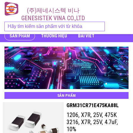
(주)제네시스텍 비나
GENESISTEK VINA CO.,LTD
SẢN PHẨM
THƯƠNG HIỆU
BÀI VIẾT
SẢN PHẨM
GRM31CR71E475KA88L
1206, X7R, 25V, 475K
3216, X7R, 25V, 4.7uF,
10%