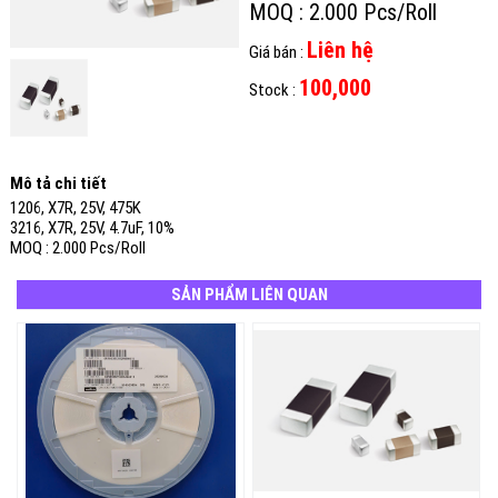
MOQ : 2.000 Pcs/Roll
Liên hệ
Giá bán :
100,000
Stock :
Mô tả chi tiết
1206, X7R, 25V, 475K
3216, X7R, 25V, 4.7uF, 10%
MOQ : 2.000 Pcs/Roll
SẢN PHẨM LIÊN QUAN