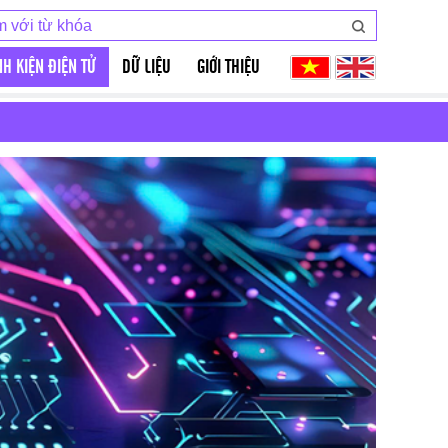
NH KIỆN ĐIỆN TỬ
DỮ LIỆU
GIỚI THIỆU