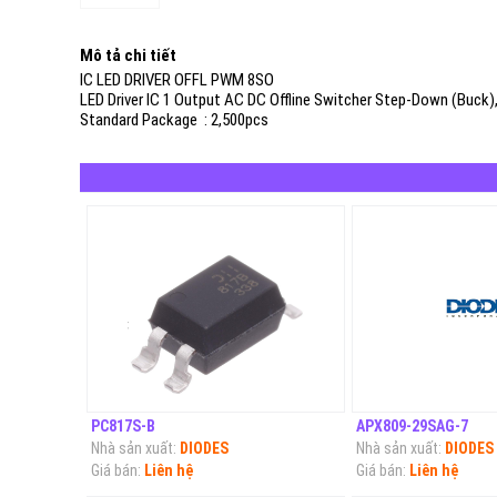
Mô tả chi tiết
IC LED DRIVER OFFL PWM 8SO
LED Driver IC 1 Output AC DC Offline Switcher Step-Down (Buc
Standard Package : 2,500pcs
PC817S-B
APX809-29SAG-7
Nhà sản xuất:
DIODES
Nhà sản xuất:
DIODES
Giá bán:
Liên hệ
Giá bán:
Liên hệ