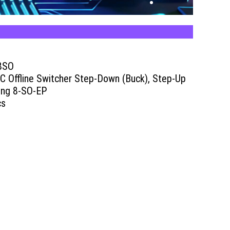
8SO
C Offline Switcher Step-Down (Buck), Step-Up
ing 8-SO-EP
cs