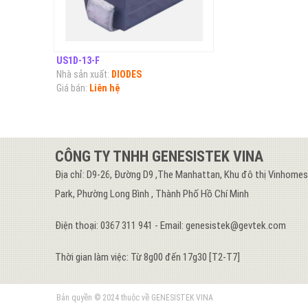
US1D-13-F
Nhà sản xuất:
DIODES
Giá bán:
Liên hệ
CÔNG TY TNHH GENESISTEK VINA
Địa chỉ: D9-26, Đường D9 ,The Manhattan, Khu đô thị Vinhome
Park, Phường Long Bình , Thành Phố Hồ Chí Minh
Điện thoại: 0367 311 941 - Email: genesistek@gevtek.com
Thời gian làm việc: Từ 8g00 đến 17g30 [T2-T7]
Bản quyền © 2024 thuộc về GENESISTEK VINA