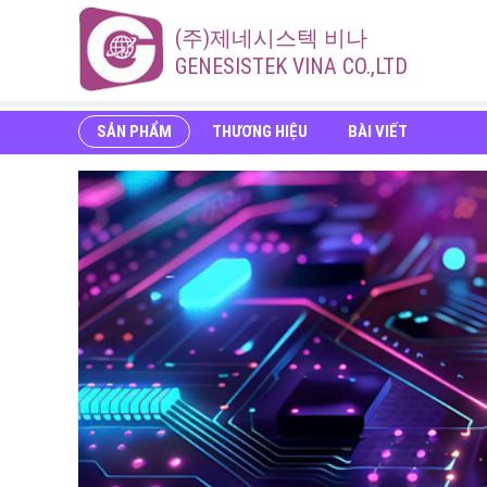
(주)제네시스텍 비나
GENESISTEK VINA CO.,LTD
SẢN PHẨM
THƯƠNG HIỆU
BÀI VIẾT