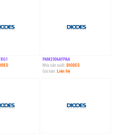
TRG1
PAM2306AYPAA
ODES
Nhà sản xuất:
DIODES
Giá bán:
Liên hệ