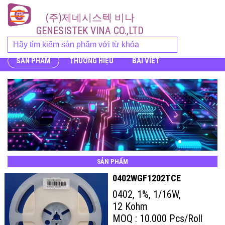
(주)제네시스텍 비나
GENESISTEK VINA CO.,LTD
SẢN PHẨM
THƯƠNG HIỆU
BÀI VIẾT
SẢN PHẨM
0402WGF1202TCE
0402, 1%, 1/16W,
12 Kohm
MOQ : 10.000 Pcs/Roll