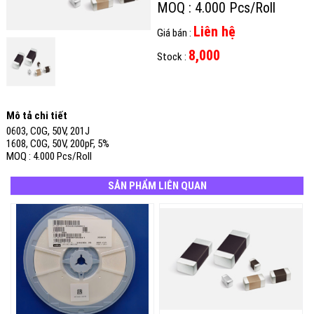
MOQ : 4.000 Pcs/Roll
Liên hệ
Giá bán :
8,000
Stock :
Mô tả chi tiết
0603, C0G, 50V, 201J
1608, C0G, 50V, 200pF, 5%
MOQ : 4.000 Pcs/Roll
SẢN PHẨM LIÊN QUAN