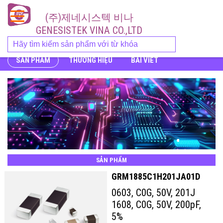
(주)제네시스텍 비나
GENESISTEK VINA CO.,LTD
SẢN PHẨM
THƯƠNG HIỆU
BÀI VIẾT
SẢN PHẨM
GRM1885C1H201JA01D
0603, C0G, 50V, 201J
1608, C0G, 50V, 200pF,
5%