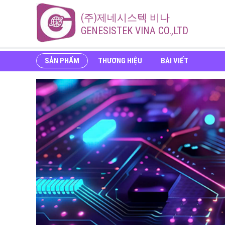
(주)제네시스텍 비나
GENESISTEK VINA CO.,LTD
SẢN PHẨM
THƯƠNG HIỆU
BÀI VIẾT