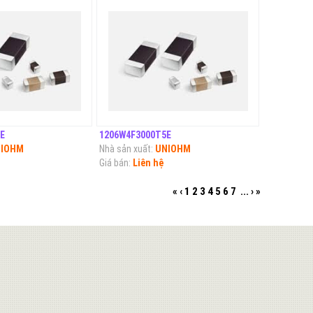
E
1206W4F3000T5E
IOHM
Nhà sản xuất:
UNIOHM
Giá bán:
Liên hệ
«
‹
1
2
3
4
5
6
7
...
›
»