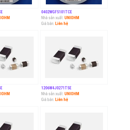
CE
0402WGF5101TCE
IOHM
Nhà sản xuất:
UNIOHM
Giá bán:
Liên hệ
5E
1206W4J0271T5E
IOHM
Nhà sản xuất:
UNIOHM
Giá bán:
Liên hệ