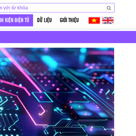
NH KIỆN ĐIỆN TỬ
DỮ LIỆU
GIỚI THIỆU