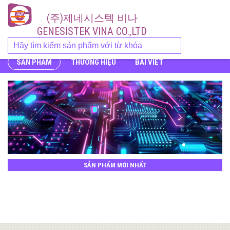
(주)제네시스텍 비나
GENESISTEK VINA CO.,LTD
SẢN PHẨM
THƯƠNG HIỆU
BÀI VIẾT
SẢN PHẨM MỚI NHẤT